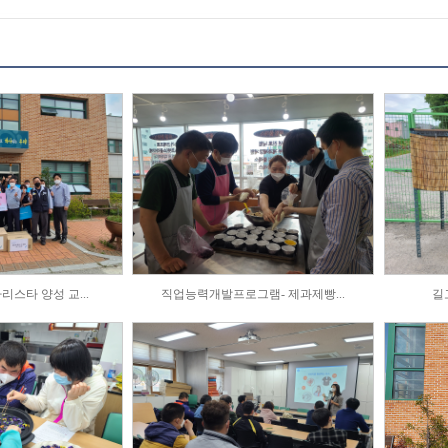
스타 양성 교...
직업능력개발프로그램- 제과제빵...
길