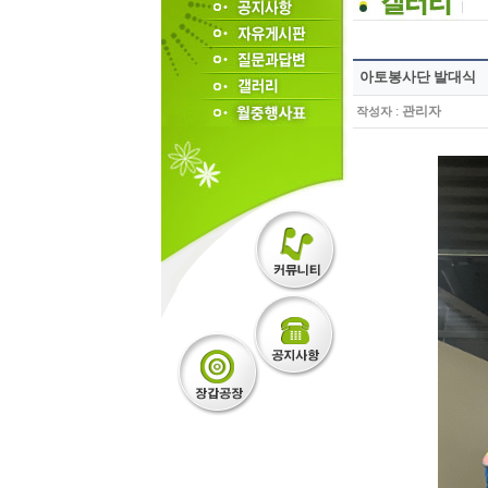
아토봉사단 발대식
:
관리자
작성자