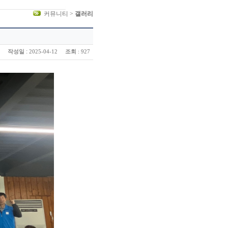
커뮤니티 >
갤러리
:
작성일
조회
2025-04-12
: 927