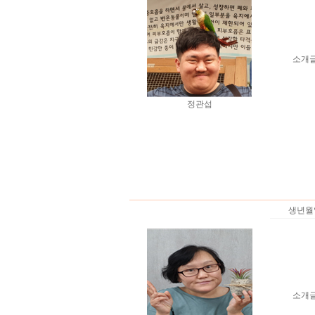
소개
정관섭
생년월
소개