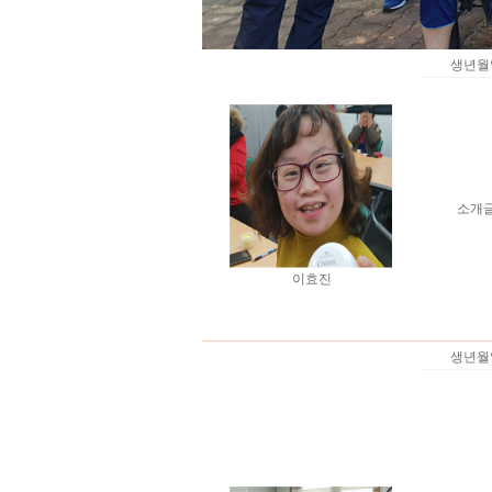
생년월
소개
이효진
생년월