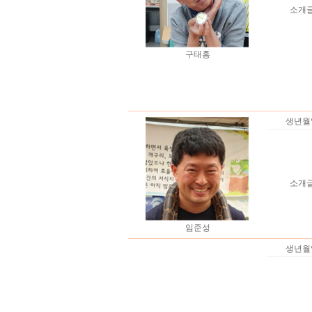
소개
구태홍
생년월
소개
임준성
생년월