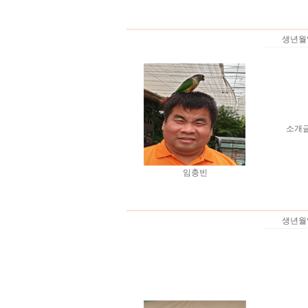
생년월
소개
임충빈
생년월