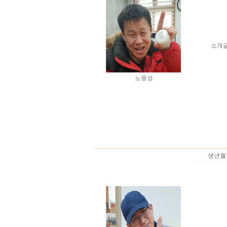
소개
노용성
생년월