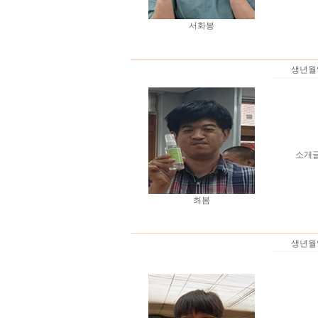
서화봉
생년월
소개
최봄
생년월