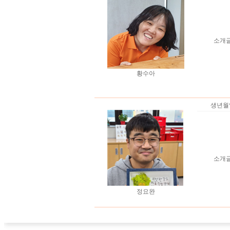
소개
황수아
생년월
소개
정요완